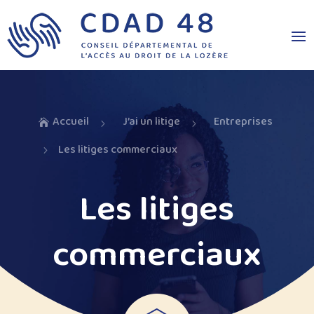
Accueil
J’ai un litige
Entreprises

5
5
Les litiges commerciaux
5
Les litiges
commerciaux