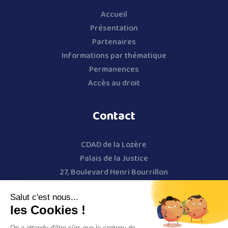
Accueil
Présentation
Partenaires
Informations par thématique
Permanences
Accès au droit
Contact
CDAD de la Lozère
Palais de la Justice
27, Boulevard Henri Bourrillon
48000 Mende
Salut c'est nous...
04 66 65 28 11
–
07 87 38 43 40
les Cookies !
cdad-lozere@justice.fr
On a attendu d'être sûrs que le contenu de