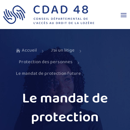
Accueil
J’ai un litige

5
5
Protection des personnes
5
Le mandat de protection future
Le mandat de
protection